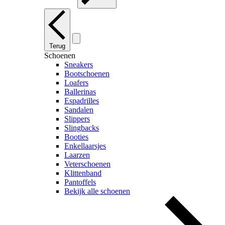
Terug
Schoenen
Sneakers
Bootschoenen
Loafers
Ballerinas
Espadrilles
Sandalen
Slippers
Slingbacks
Booties
Enkellaarsjes
Laarzen
Veterschoenen
Klittenband
Pantoffels
Bekijk alle schoenen