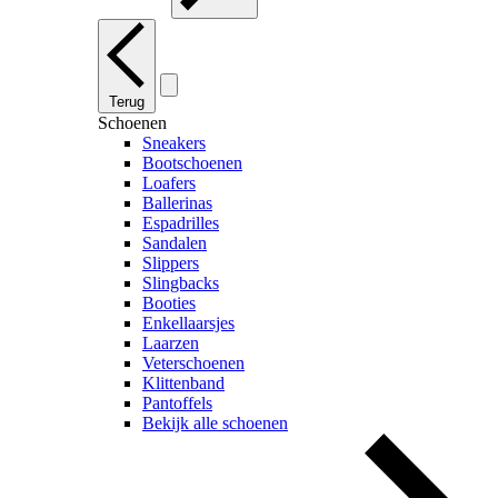
Terug
Schoenen
Sneakers
Bootschoenen
Loafers
Ballerinas
Espadrilles
Sandalen
Slippers
Slingbacks
Booties
Enkellaarsjes
Laarzen
Veterschoenen
Klittenband
Pantoffels
Bekijk alle schoenen