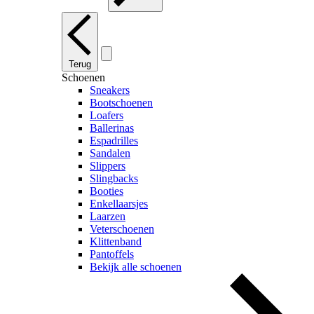
Terug
Schoenen
Sneakers
Bootschoenen
Loafers
Ballerinas
Espadrilles
Sandalen
Slippers
Slingbacks
Booties
Enkellaarsjes
Laarzen
Veterschoenen
Klittenband
Pantoffels
Bekijk alle schoenen