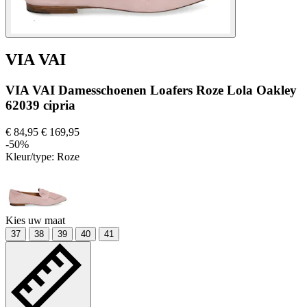
VIA VAI
VIA VAI Damesschoenen Loafers Roze Lola Oakley
62039 cipria
€ 84,95
€ 169,95
-50%
Kleur/type:
Roze
Kies uw maat
37
38
39
40
41