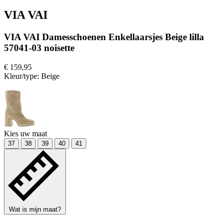
VIA VAI
VIA VAI Damesschoenen Enkellaarsjes Beige lilla
57041-03 noisette
€ 159,95
Kleur/type:
Beige
Kies uw maat
37
38
39
40
41
Wat is mijn maat?