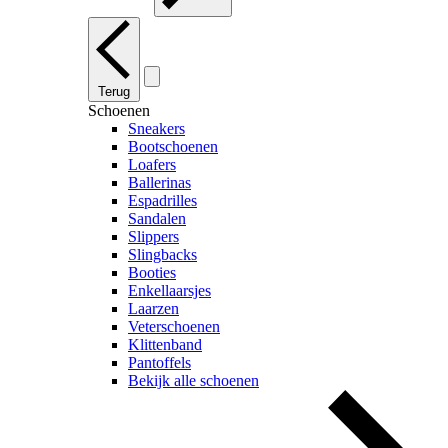
Terug
Schoenen
Sneakers
Bootschoenen
Loafers
Ballerinas
Espadrilles
Sandalen
Slippers
Slingbacks
Booties
Enkellaarsjes
Laarzen
Veterschoenen
Klittenband
Pantoffels
Bekijk alle schoenen