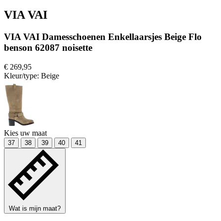
VIA VAI
VIA VAI Damesschoenen Enkellaarsjes Beige Flo
benson 62087 noisette
€ 269,95
Kleur/type:
Beige
Kies uw maat
37
38
39
40
41
Wat is mijn maat?