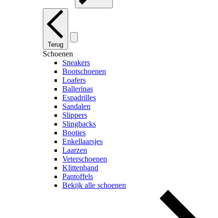
Terug
Schoenen
Sneakers
Bootschoenen
Loafers
Ballerinas
Espadrilles
Sandalen
Slippers
Slingbacks
Booties
Enkellaarsjes
Laarzen
Veterschoenen
Klittenband
Pantoffels
Bekijk alle schoenen