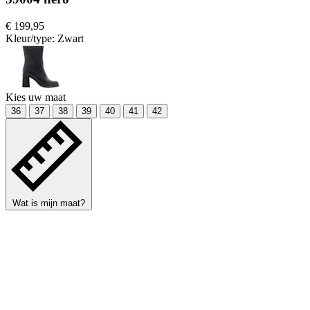
€ 199,95
Kleur/type:
Zwart
Kies uw maat
36
37
38
39
40
41
42
Wat is mijn maat?