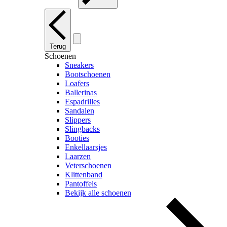
Terug
Schoenen
Sneakers
Bootschoenen
Loafers
Ballerinas
Espadrilles
Sandalen
Slippers
Slingbacks
Booties
Enkellaarsjes
Laarzen
Veterschoenen
Klittenband
Pantoffels
Bekijk alle schoenen