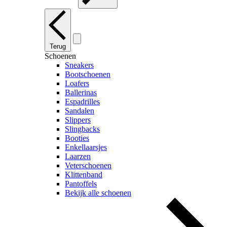
Terug
Schoenen
Sneakers
Bootschoenen
Loafers
Ballerinas
Espadrilles
Sandalen
Slippers
Slingbacks
Booties
Enkellaarsjes
Laarzen
Veterschoenen
Klittenband
Pantoffels
Bekijk alle schoenen