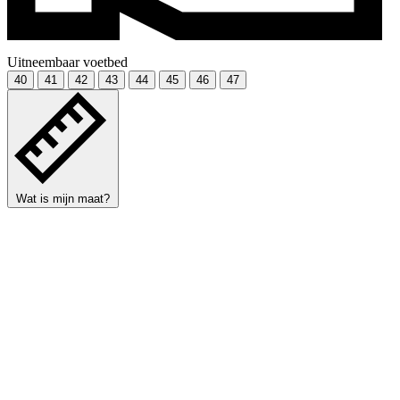
Uitneembaar voetbed
40
41
42
43
44
45
46
47
Wat is mijn maat?