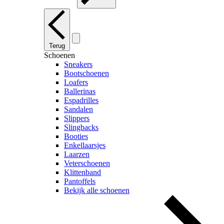
Terug
Schoenen
Sneakers
Bootschoenen
Loafers
Ballerinas
Espadrilles
Sandalen
Slippers
Slingbacks
Booties
Enkellaarsjes
Laarzen
Veterschoenen
Klittenband
Pantoffels
Bekijk alle schoenen