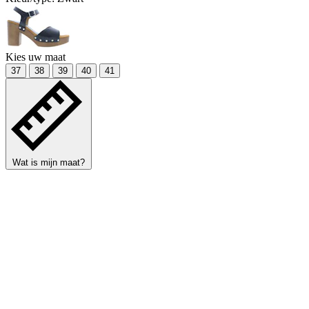
Kies uw maat
37
38
39
40
41
Wat is mijn maat?