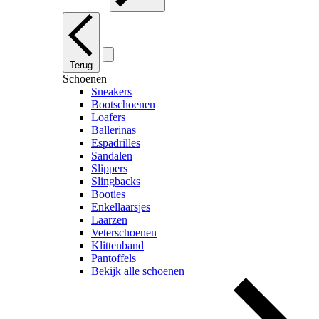
Terug
Schoenen
Sneakers
Bootschoenen
Loafers
Ballerinas
Espadrilles
Sandalen
Slippers
Slingbacks
Booties
Enkellaarsjes
Laarzen
Veterschoenen
Klittenband
Pantoffels
Bekijk alle schoenen