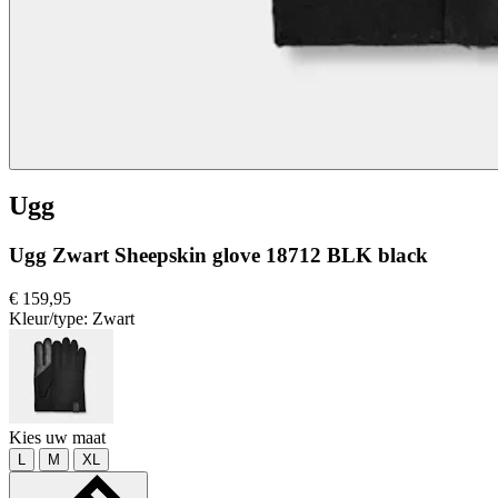
Ugg
Ugg Zwart Sheepskin glove 18712 BLK black
€ 159,95
Kleur/type:
Zwart
Kies uw maat
L
M
XL