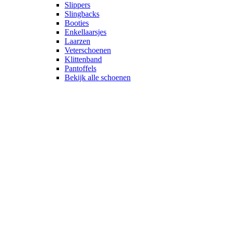
Slippers
Slingbacks
Booties
Enkellaarsjes
Laarzen
Veterschoenen
Klittenband
Pantoffels
Bekijk alle schoenen