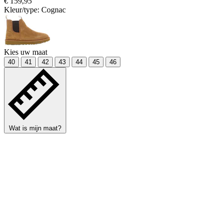
€ 159,95
Kleur/type:
Cognac
Kies uw maat
40
41
42
43
44
45
46
Wat is mijn maat?