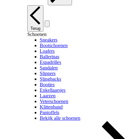
Terug
Schoenen
Sneakers
Bootschoenen
Loafers
Ballerinas
Espadrilles
Sandalen
Slippers
Slingbacks
Booties
Enkellaarsjes
Laarzen
Veterschoenen
Klittenband
Pantoffels
Bekijk alle schoenen