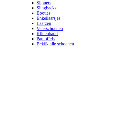
Slippers
Slingbacks
Booties
Enkellaarsjes
Laarzen
Veterschoenen
Klittenband
Pantoffels
Bekijk alle schoenen