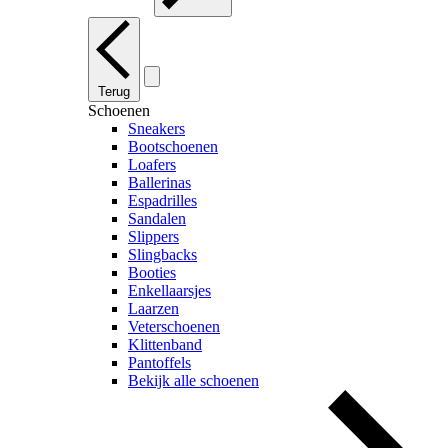
Terug
Schoenen
Sneakers
Bootschoenen
Loafers
Ballerinas
Espadrilles
Sandalen
Slippers
Slingbacks
Booties
Enkellaarsjes
Laarzen
Veterschoenen
Klittenband
Pantoffels
Bekijk alle schoenen