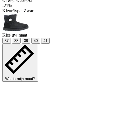
€ 189,-
€ 239,95
-21%
Kleur/type:
Zwart
Kies uw maat
37
38
39
40
41
Wat is mijn maat?