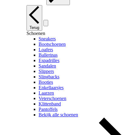
Terug
Schoenen
Sneakers
Bootschoenen
Loafers
Ballerinas
Espadrilles
Sandalen
Slippers
Slingbacks
Booties
Enkellaarsjes
Laarzen
Veterschoenen
Klittenband
Pantoffels
Bekijk alle schoenen