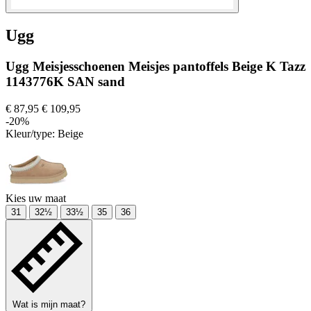
Ugg
Ugg Meisjesschoenen Meisjes pantoffels Beige K Tazz
1143776K SAN sand
€ 87,95
€ 109,95
-20%
Kleur/type:
Beige
Kies uw maat
31
32½
33½
35
36
Wat is mijn maat?