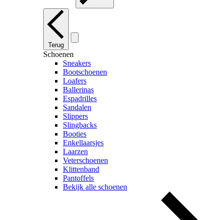
Terug
Schoenen
Sneakers
Bootschoenen
Loafers
Ballerinas
Espadrilles
Sandalen
Slippers
Slingbacks
Booties
Enkellaarsjes
Laarzen
Veterschoenen
Klittenband
Pantoffels
Bekijk alle schoenen