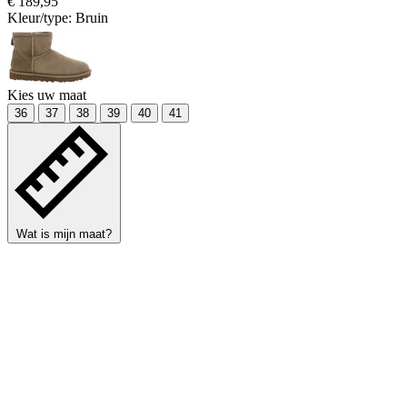
€ 189,95
Kleur/type:
Bruin
Kies uw maat
36
37
38
39
40
41
Wat is mijn maat?