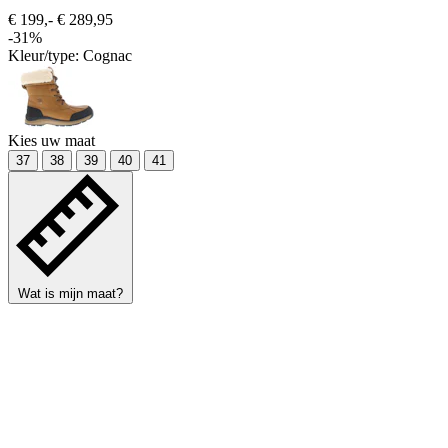
€ 199,-
€ 289,95
-31%
Kleur/type:
Cognac
Kies uw maat
37
38
39
40
41
Wat is mijn maat?