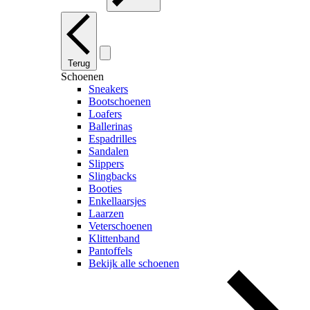
Terug
Schoenen
Sneakers
Bootschoenen
Loafers
Ballerinas
Espadrilles
Sandalen
Slippers
Slingbacks
Booties
Enkellaarsjes
Laarzen
Veterschoenen
Klittenband
Pantoffels
Bekijk alle schoenen