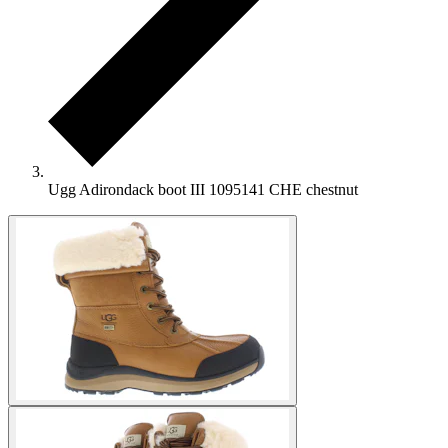
Ugg Adirondack boot III 1095141 CHE chestnut