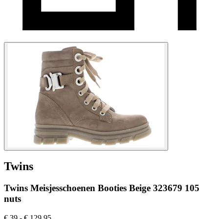
Twins
Twins Meisjesschoenen Booties Beige 323679 105
nuts
€ 39,-
€ 129,95