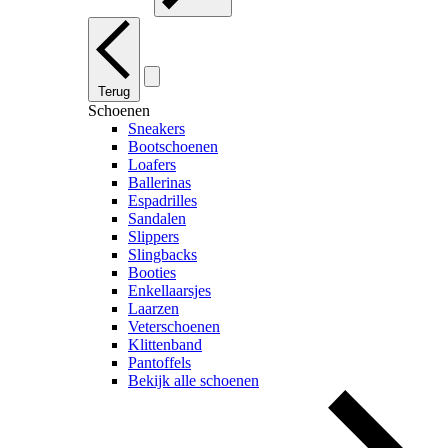
Terug
Schoenen
Sneakers
Bootschoenen
Loafers
Ballerinas
Espadrilles
Sandalen
Slippers
Slingbacks
Booties
Enkellaarsjes
Laarzen
Veterschoenen
Klittenband
Pantoffels
Bekijk alle schoenen