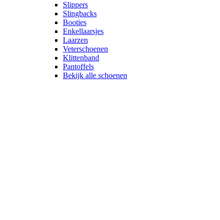
Slippers
Slingbacks
Booties
Enkellaarsjes
Laarzen
Veterschoenen
Klittenband
Pantoffels
Bekijk alle schoenen