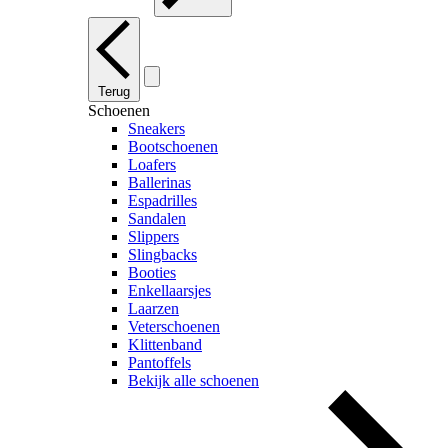
Terug
Schoenen
Sneakers
Bootschoenen
Loafers
Ballerinas
Espadrilles
Sandalen
Slippers
Slingbacks
Booties
Enkellaarsjes
Laarzen
Veterschoenen
Klittenband
Pantoffels
Bekijk alle schoenen