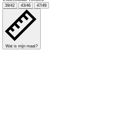
39/42
43/46
47/49
Wat is mijn maat?