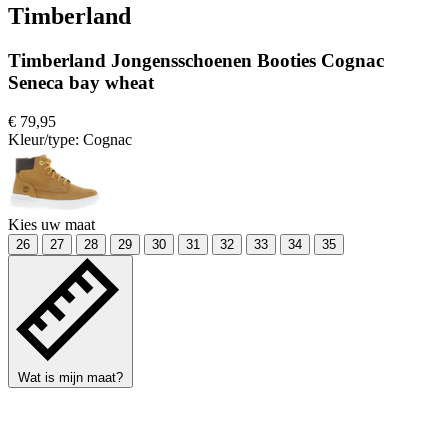
Timberland
Timberland Jongensschoenen Booties Cognac
Seneca bay wheat
€ 79,95
Kleur/type:
Cognac
Kies uw maat
26
27
28
29
30
31
32
33
34
35
Wat is mijn maat?