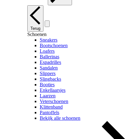
Terug
Schoenen
Sneakers
Bootschoenen
Loafers
Ballerinas
Espadrilles
Sandalen
Slippers
Slingbacks
Booties
Enkellaarsjes
Laarzen
Veterschoenen
Klittenband
Pantoffels
Bekijk alle schoenen