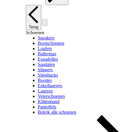
Terug
Schoenen
Sneakers
Bootschoenen
Loafers
Ballerinas
Espadrilles
Sandalen
Slippers
Slingbacks
Booties
Enkellaarsjes
Laarzen
Veterschoenen
Klittenband
Pantoffels
Bekijk alle schoenen