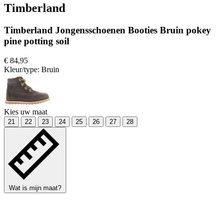
Timberland
Timberland Jongensschoenen Booties Bruin pokey
pine potting soil
€ 84,95
Kleur/type:
Bruin
Kies uw maat
21
22
23
24
25
26
27
28
Wat is mijn maat?