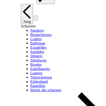
Terug
Schoenen
Sneakers
Bootschoenen
Loafers
Ballerinas
Espadrilles
Sandalen
Slippers
Slingbacks
Booties
Enkellaarsjes
Laarzen
Veterschoenen
Klittenband
Pantoffels
Bekijk alle schoenen