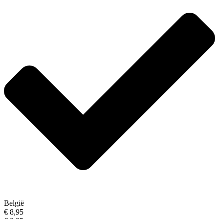
België
€ 8,95