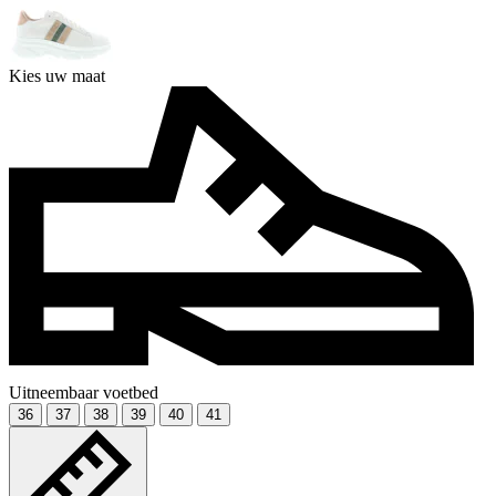
Kies uw maat
Uitneembaar voetbed
36
37
38
39
40
41