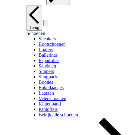
Terug
Schoenen
Sneakers
Bootschoenen
Loafers
Ballerinas
Espadrilles
Sandalen
Slippers
Slingbacks
Booties
Enkellaarsjes
Laarzen
Veterschoenen
Klittenband
Pantoffels
Bekijk alle schoenen