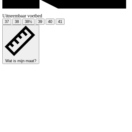
Uitneembaar voetbed
37
38
38½
39
40
41
Wat is mijn maat?