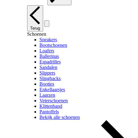
Terug
Schoenen
Sneakers
Bootschoenen
Loafers
Ballerinas
Espadrilles
Sandalen
Slippers
Slingbacks
Booties
Enkellaarsjes
Laarzen
Veterschoenen
Klittenband
Pantoffels
Bekijk alle schoenen