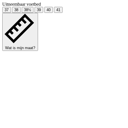
Uitneembaar voetbed
37
38
38½
39
40
41
Wat is mijn maat?