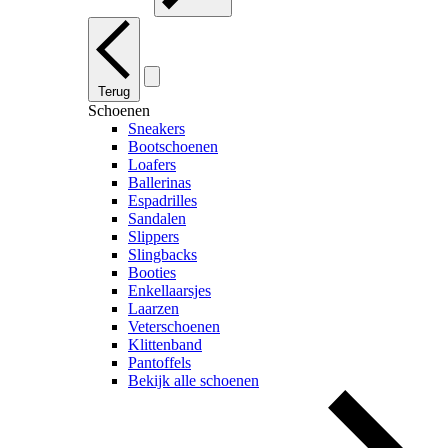
Terug
Schoenen
Sneakers
Bootschoenen
Loafers
Ballerinas
Espadrilles
Sandalen
Slippers
Slingbacks
Booties
Enkellaarsjes
Laarzen
Veterschoenen
Klittenband
Pantoffels
Bekijk alle schoenen