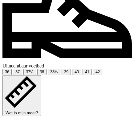
Uitneembaar voetbed
36
37
37½
38
38½
39
40
41
42
Wat is mijn maat?