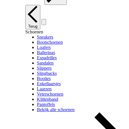
Terug
Schoenen
Sneakers
Bootschoenen
Loafers
Ballerinas
Espadrilles
Sandalen
Slippers
Slingbacks
Booties
Enkellaarsjes
Laarzen
Veterschoenen
Klittenband
Pantoffels
Bekijk alle schoenen