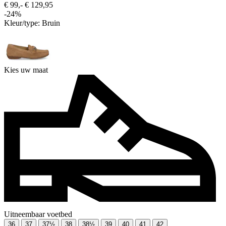
€ 99,-
€ 129,95
-24%
Kleur/type:
Bruin
Kies uw maat
Uitneembaar voetbed
36
37
37½
38
38½
39
40
41
42