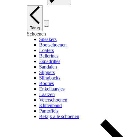
Terug
Schoenen
Sneakers
Bootschoenen
Loafers
Ballerinas
Espadrilles
Sandalen
Slippers
Slingbacks
Booties
Enkellaarsjes
Laarzen
Veterschoenen
Klittenband
Pantoffels
Bekijk alle schoenen