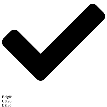
België
€ 8,95
€ 8,95