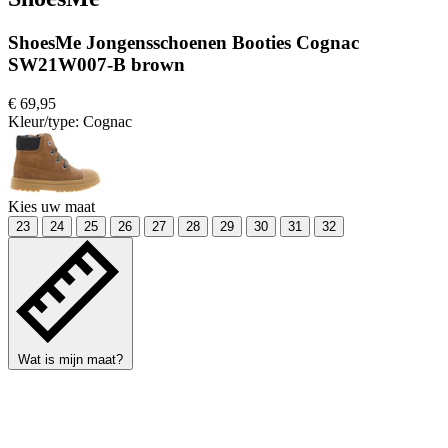
ShoesMe Jongensschoenen Booties Cognac
SW21W007-B brown
€ 69,95
Kleur/type:
Cognac
Kies uw maat
23
24
25
26
27
28
29
30
31
32
Wat is mijn maat?