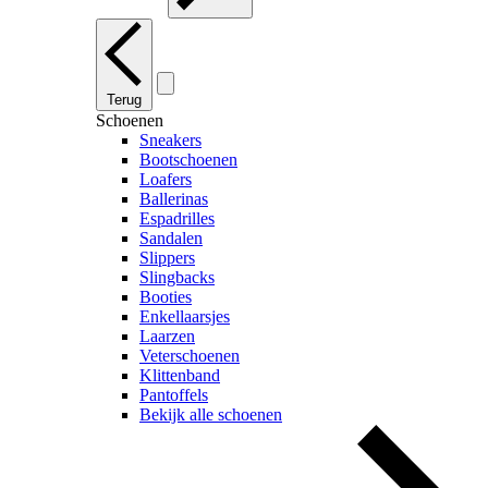
Terug
Schoenen
Sneakers
Bootschoenen
Loafers
Ballerinas
Espadrilles
Sandalen
Slippers
Slingbacks
Booties
Enkellaarsjes
Laarzen
Veterschoenen
Klittenband
Pantoffels
Bekijk alle schoenen