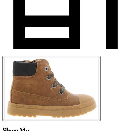
ShoesMe