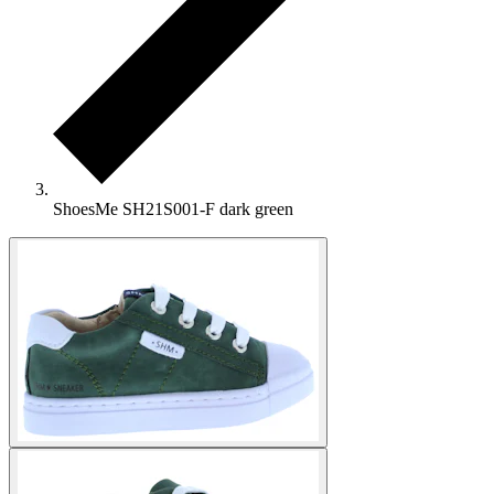
ShoesMe SH21S001-F dark green