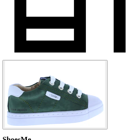
ShoesMe