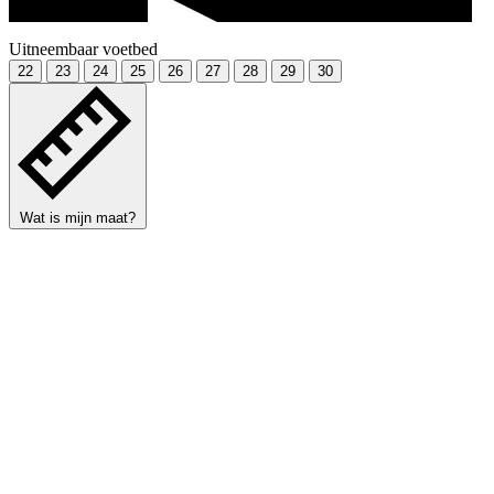
Uitneembaar voetbed
22
23
24
25
26
27
28
29
30
Wat is mijn maat?