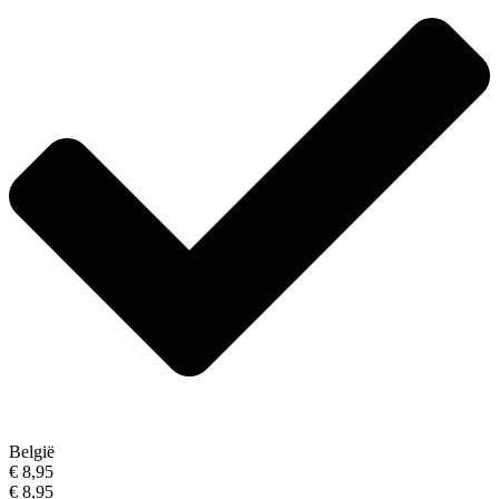
België
€ 8,95
€ 8,95