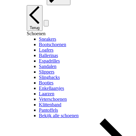
Terug
Schoenen
Sneakers
Bootschoenen
Loafers
Ballerinas
Espadrilles
Sandalen
Slippers
Slingbacks
Booties
Enkellaarsjes
Laarzen
Veterschoenen
Klittenband
Pantoffels
Bekijk alle schoenen