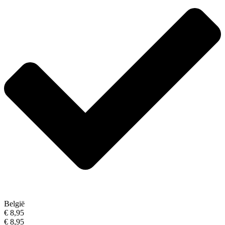
België
€ 8,95
€ 8,95