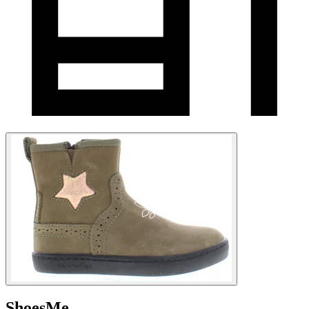
ShoesMe