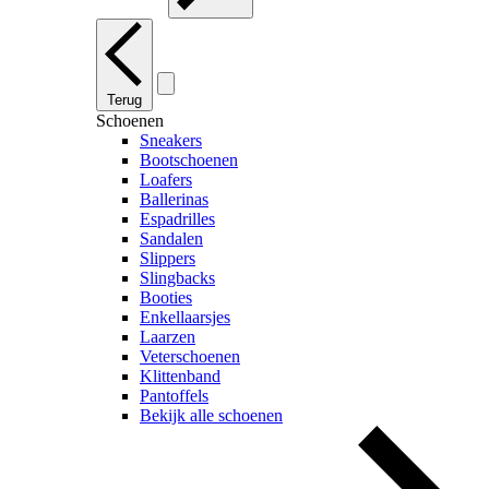
Terug
Schoenen
Sneakers
Bootschoenen
Loafers
Ballerinas
Espadrilles
Sandalen
Slippers
Slingbacks
Booties
Enkellaarsjes
Laarzen
Veterschoenen
Klittenband
Pantoffels
Bekijk alle schoenen