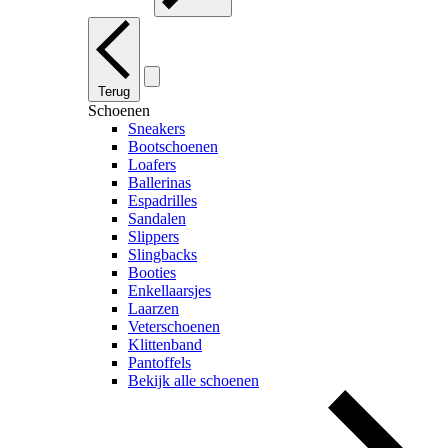
Terug
Schoenen
Sneakers
Bootschoenen
Loafers
Ballerinas
Espadrilles
Sandalen
Slippers
Slingbacks
Booties
Enkellaarsjes
Laarzen
Veterschoenen
Klittenband
Pantoffels
Bekijk alle schoenen