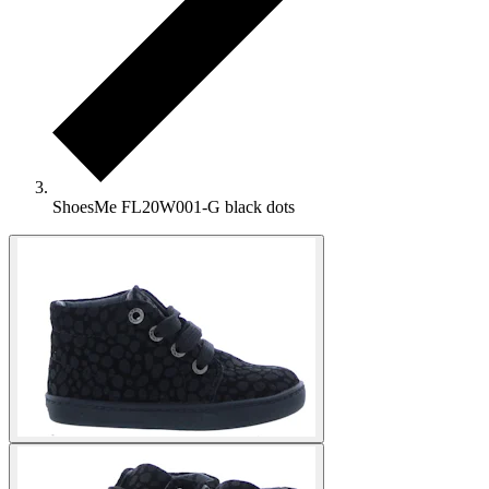
ShoesMe FL20W001-G black dots