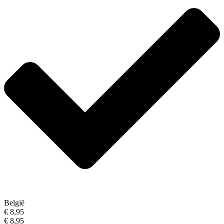
België
€ 8,95
€ 8,95