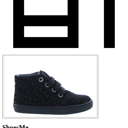
ShoesMe