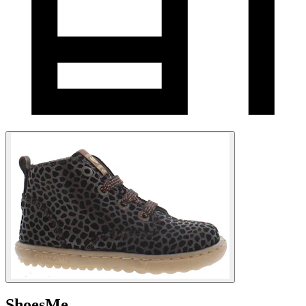
ShoesMe