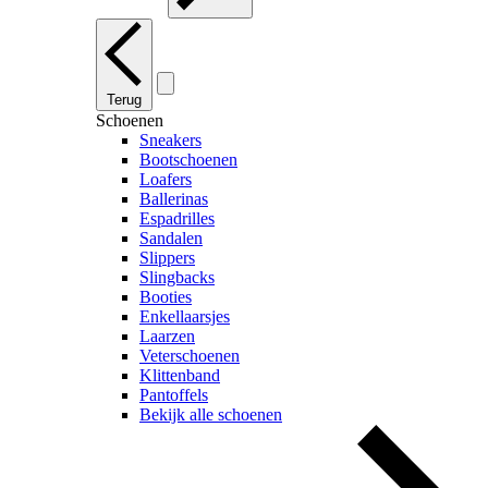
Terug
Schoenen
Sneakers
Bootschoenen
Loafers
Ballerinas
Espadrilles
Sandalen
Slippers
Slingbacks
Booties
Enkellaarsjes
Laarzen
Veterschoenen
Klittenband
Pantoffels
Bekijk alle schoenen