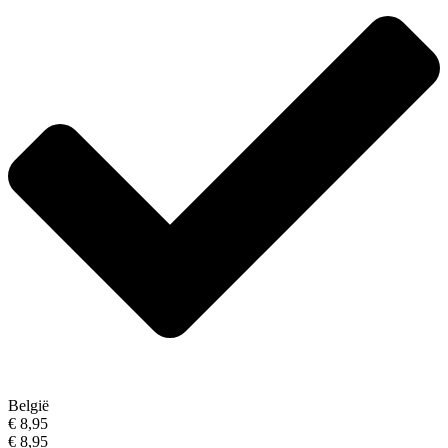
België
€ 8,95
€ 8,95