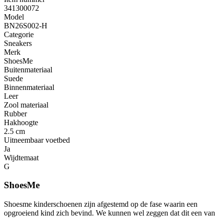
341300072
Model
BN26S002-H
Categorie
Sneakers
Merk
ShoesMe
Buitenmateriaal
Suede
Binnenmateriaal
Leer
Zool materiaal
Rubber
Hakhoogte
2.5 cm
Uitneembaar voetbed
Ja
Wijdtemaat
G
ShoesMe
Shoesme kinderschoenen zijn afgestemd op de fase waarin een
opgroeiend kind zich bevind. We kunnen wel zeggen dat dit een van