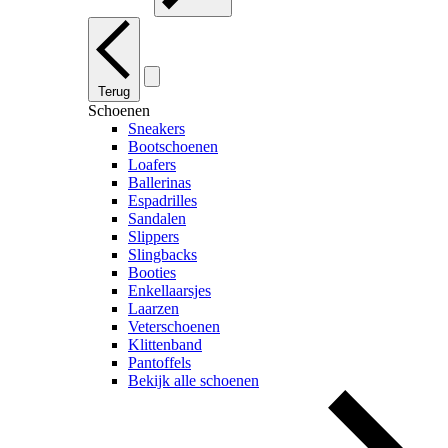
Terug
Schoenen
Sneakers
Bootschoenen
Loafers
Ballerinas
Espadrilles
Sandalen
Slippers
Slingbacks
Booties
Enkellaarsjes
Laarzen
Veterschoenen
Klittenband
Pantoffels
Bekijk alle schoenen