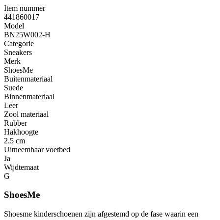
Item nummer
441860017
Model
BN25W002-H
Categorie
Sneakers
Merk
ShoesMe
Buitenmateriaal
Suede
Binnenmateriaal
Leer
Zool materiaal
Rubber
Hakhoogte
2.5 cm
Uitneembaar voetbed
Ja
Wijdtemaat
G
ShoesMe
Shoesme kinderschoenen zijn afgestemd op de fase waarin een