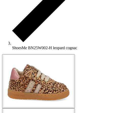
ShoesMe BN25W002-H leopard cognac