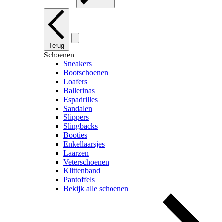
Terug
Schoenen
Sneakers
Bootschoenen
Loafers
Ballerinas
Espadrilles
Sandalen
Slippers
Slingbacks
Booties
Enkellaarsjes
Laarzen
Veterschoenen
Klittenband
Pantoffels
Bekijk alle schoenen