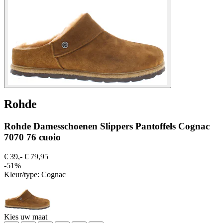
Rohde
Rohde Damesschoenen Slippers Pantoffels Cognac
7070 76 cuoio
€ 39,-
€ 79,95
-51%
Kleur/type:
Cognac
Kies uw maat