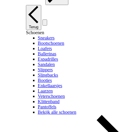
Terug
Schoenen
Sneakers
Bootschoenen
Loafers
Ballerinas
Espadrilles
Sandalen
Slippers
Slingbacks
Booties
Enkellaarsjes
Laarzen
Veterschoenen
Klittenband
Pantoffels
Bekijk alle schoenen