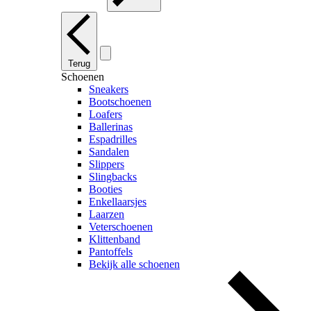
Terug
Schoenen
Sneakers
Bootschoenen
Loafers
Ballerinas
Espadrilles
Sandalen
Slippers
Slingbacks
Booties
Enkellaarsjes
Laarzen
Veterschoenen
Klittenband
Pantoffels
Bekijk alle schoenen