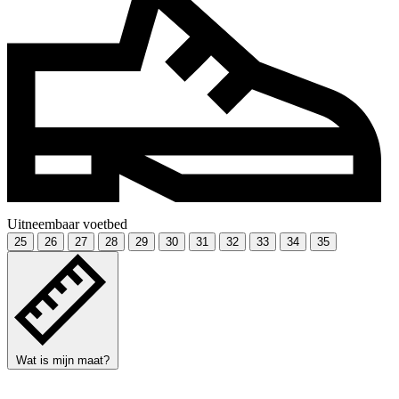
Uitneembaar voetbed
25
26
27
28
29
30
31
32
33
34
35
Wat is mijn maat?