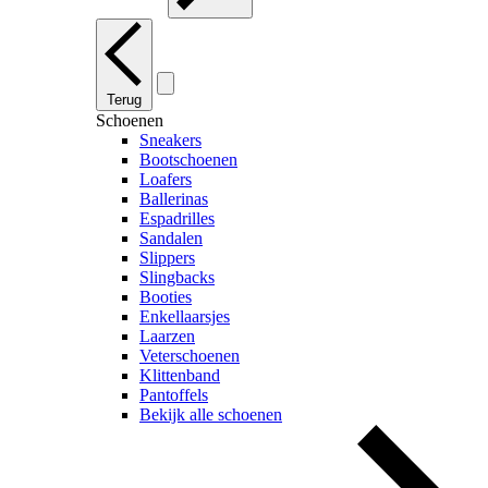
Terug
Schoenen
Sneakers
Bootschoenen
Loafers
Ballerinas
Espadrilles
Sandalen
Slippers
Slingbacks
Booties
Enkellaarsjes
Laarzen
Veterschoenen
Klittenband
Pantoffels
Bekijk alle schoenen