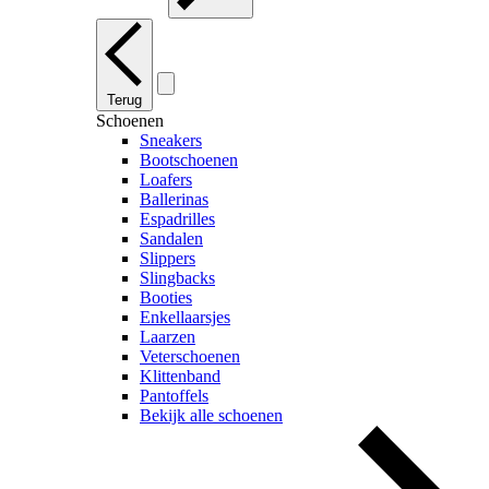
Terug
Schoenen
Sneakers
Bootschoenen
Loafers
Ballerinas
Espadrilles
Sandalen
Slippers
Slingbacks
Booties
Enkellaarsjes
Laarzen
Veterschoenen
Klittenband
Pantoffels
Bekijk alle schoenen