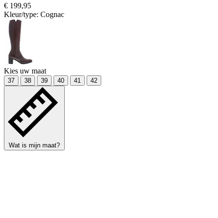
€ 199,95
Kleur/type:
Cognac
Kies uw maat
37
38
39
40
41
42
Wat is mijn maat?