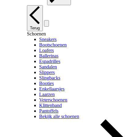
Terug
Schoenen
Sneakers
Bootschoenen
Loafers
Ballerinas
Espadrilles
Sandalen
Slippers
Slingbacks
Booties
Enkellaarsjes
Laarzen
Veterschoenen
Klittenband
Pantoffels
Bekijk alle schoenen