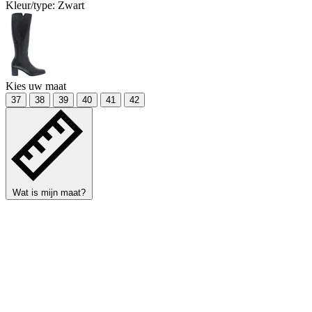
Kleur/type:
Zwart
Kies uw maat
37
38
39
40
41
42
Wat is mijn maat?