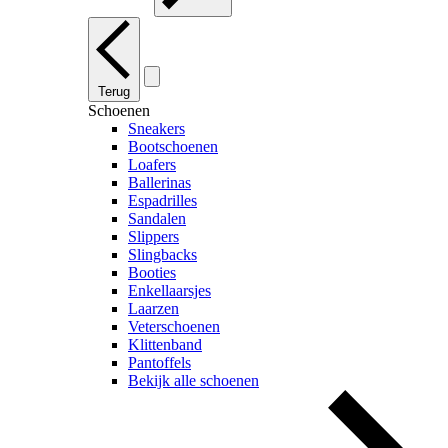
Terug
Schoenen
Sneakers
Bootschoenen
Loafers
Ballerinas
Espadrilles
Sandalen
Slippers
Slingbacks
Booties
Enkellaarsjes
Laarzen
Veterschoenen
Klittenband
Pantoffels
Bekijk alle schoenen