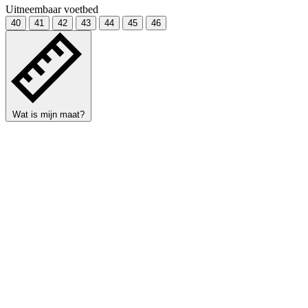
Uitneembaar voetbed
40
41
42
43
44
45
46
Wat is mijn maat?