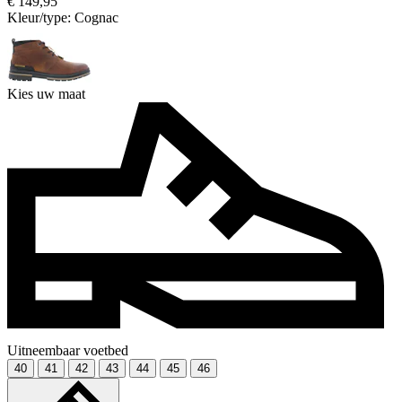
€ 149,95
Kleur/type:
Cognac
Kies uw maat
Uitneembaar voetbed
40
41
42
43
44
45
46