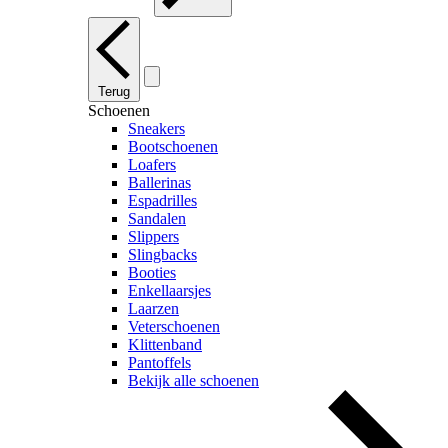
Terug
Schoenen
Sneakers
Bootschoenen
Loafers
Ballerinas
Espadrilles
Sandalen
Slippers
Slingbacks
Booties
Enkellaarsjes
Laarzen
Veterschoenen
Klittenband
Pantoffels
Bekijk alle schoenen