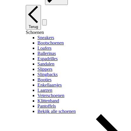
Terug
Schoenen
Sneakers
Bootschoenen
Loafers
Ballerinas
Espadrilles
Sandalen
Slippers
Slingbacks
Booties
Enkellaarsjes
Laarzen
Veterschoenen
Klittenband
Pantoffels
Bekijk alle schoenen