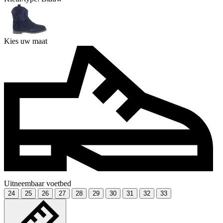
Kies uw maat
Uitneembaar voetbed
24
25
26
27
28
29
30
31
32
33