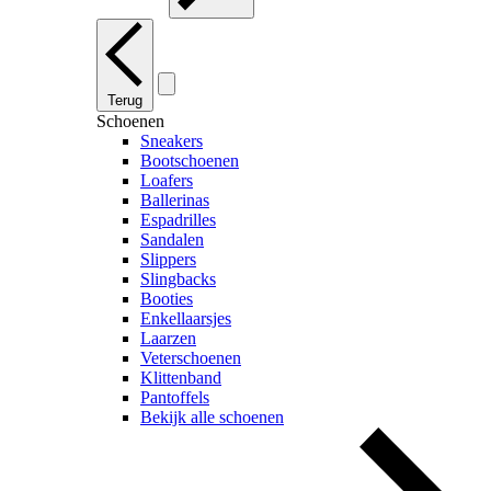
Terug
Schoenen
Sneakers
Bootschoenen
Loafers
Ballerinas
Espadrilles
Sandalen
Slippers
Slingbacks
Booties
Enkellaarsjes
Laarzen
Veterschoenen
Klittenband
Pantoffels
Bekijk alle schoenen