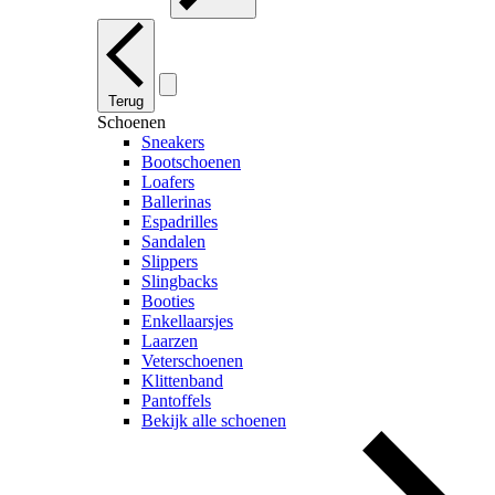
Terug
Schoenen
Sneakers
Bootschoenen
Loafers
Ballerinas
Espadrilles
Sandalen
Slippers
Slingbacks
Booties
Enkellaarsjes
Laarzen
Veterschoenen
Klittenband
Pantoffels
Bekijk alle schoenen