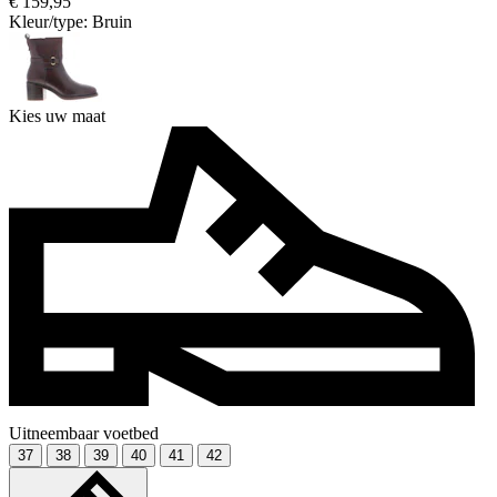
€ 159,95
Kleur/type:
Bruin
Kies uw maat
Uitneembaar voetbed
37
38
39
40
41
42