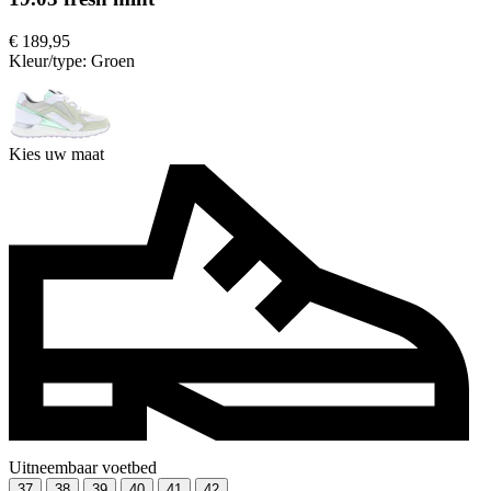
€ 189,95
Kleur/type:
Groen
Kies uw maat
Uitneembaar voetbed
37
38
39
40
41
42