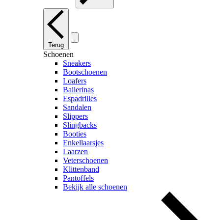
Terug
Schoenen
Sneakers
Bootschoenen
Loafers
Ballerinas
Espadrilles
Sandalen
Slippers
Slingbacks
Booties
Enkellaarsjes
Laarzen
Veterschoenen
Klittenband
Pantoffels
Bekijk alle schoenen