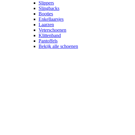
Slippers
Slingbacks
Booties
Enkellaarsjes
Laarzen
Veterschoenen
Klittenband
Pantoffels
Bekijk alle schoenen