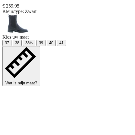
€ 259,95
Kleur/type:
Zwart
Kies uw maat
37
38
38½
39
40
41
Wat is mijn maat?