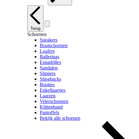
Terug
Schoenen
Sneakers
Bootschoenen
Loafers
Ballerinas
Espadrilles
Sandalen
Slippers
Slingbacks
Booties
Enkellaarsjes
Laarzen
Veterschoenen
Klittenband
Pantoffels
Bekijk alle schoenen