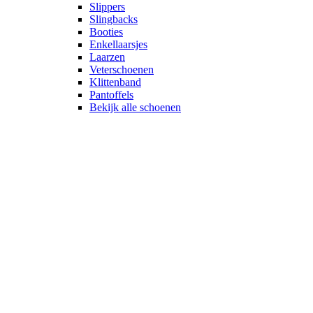
Slippers
Slingbacks
Booties
Enkellaarsjes
Laarzen
Veterschoenen
Klittenband
Pantoffels
Bekijk alle schoenen