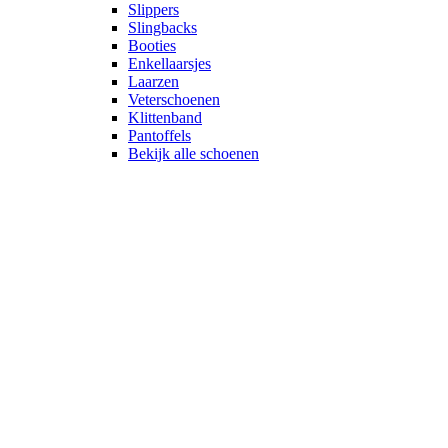
Slippers
Slingbacks
Booties
Enkellaarsjes
Laarzen
Veterschoenen
Klittenband
Pantoffels
Bekijk alle schoenen