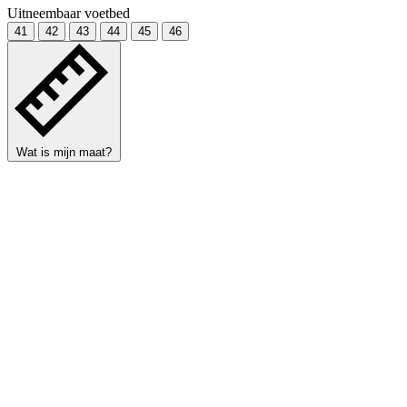
Uitneembaar voetbed
41
42
43
44
45
46
Wat is mijn maat?