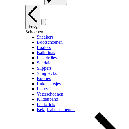
Terug
Schoenen
Sneakers
Bootschoenen
Loafers
Ballerinas
Espadrilles
Sandalen
Slippers
Slingbacks
Booties
Enkellaarsjes
Laarzen
Veterschoenen
Klittenband
Pantoffels
Bekijk alle schoenen